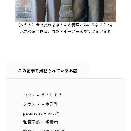
（左から）会社員のまゆさんと義理の妹のひなこさん。
天気の良い休日、春のスイーツを求めてぶらぶら♪
この記事で掲載されているお店
カフェ – る・しえる
ラウンジ – 木乃香
patisserie – onve*
和菓子処 – 福壽庵
焼菓子 – TOKUEMON。