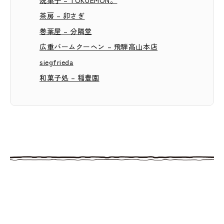
茶房 – 卯さぎ
巻葉屋 – 分隣堂
広重バームクーヘン – 飛騨高山本店
siegfrieda
和菓子処 – 稲豊園