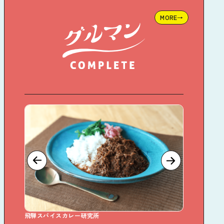
MORE→
飛騨スパイスカレー研究所
Sweet D