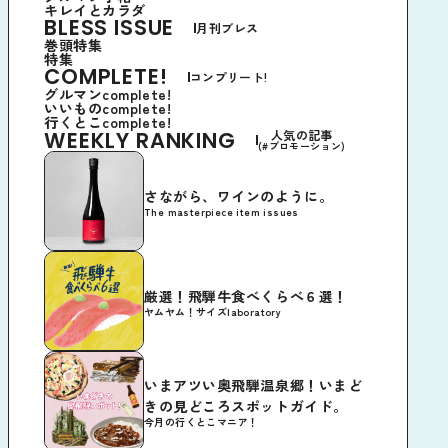
キレイとカラダ
BLESS ISSUE
月刊ブレス
巻頭特集
特集
COMPLETE!
コンプリート!
グルマンcomplete!
いいものcomplete!
行くとこcomplete!
WEEKLY RANKING
人気の記事
(#プロモーション)
さながら、ワインのように。
The masterpiece item issues
厳選！飛騨牛食べくらべ６選！
ヤムヤム！サイズlaboratory
いまアツい奥飛騨温泉郷！いまど
きの見どころスポットガイド。
今月の行くとこマニア！