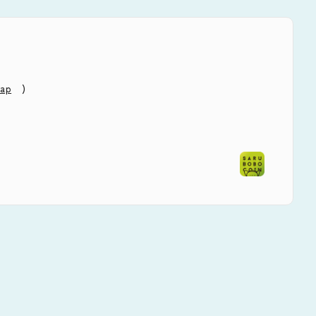
)
map