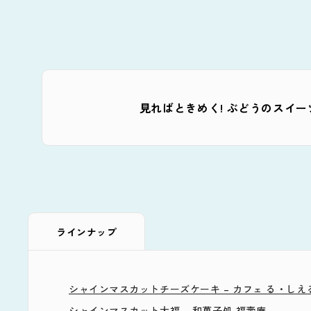
見ればときめく! ぶどうのスイ
ラインナップ
シャインマスカットチーズケーキ – カフェ る・しえ
シャインマスカット大福 – 和菓子処 福壽庵