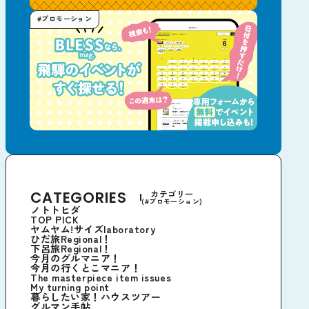
#プロモーション
CATEGORIES
カテゴリー
(#プロモーション)
ノトトヒダ
TOP PICK
ヤムヤム!サイズlaboratory
ひだ旅Regional！
下呂旅Regional！
今月のグルマニア！
今月の行くとこマニア！
The masterpiece item issues
My turning point
暮らしたい家！ハウスツアー
グルマン手帖