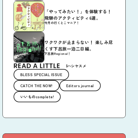
「やってみたい！」を体験する！
飛騨のアクティビティ6選。
今月の行くとこマニア！
ワクワクが止まらない！ 楽しみ尽
くす下呂旅一泊二日編。
下呂旅Regional！
READ A LITTLE
ハシヤスメ
BLESS SPECIAL ISSUE
CATCH THE NOW!
Editors journal
いいものcomplete!