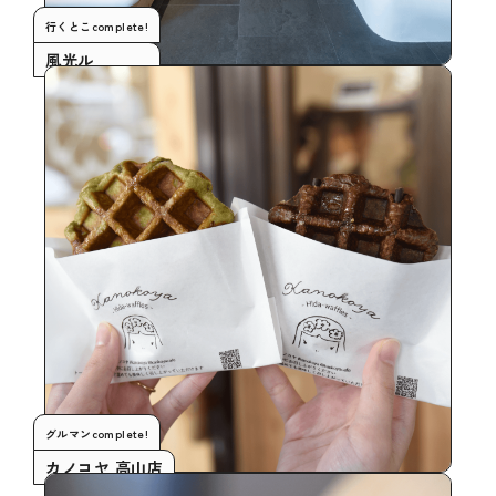
行くとこcomplete!
風光ル
グルマンcomplete!
カノコヤ 高山店