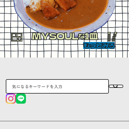
MYSOUL
1皿
な
もっとみる