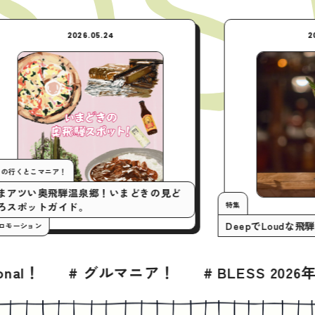
NEW
4
2026.05.24
今月の行くとこマニア！
いまアツい奥飛騨温泉郷！いまどきの見ど
。
ころスポットガイド。
#プロモーション
026年7月号
# グルメ
# 高山
# 高山