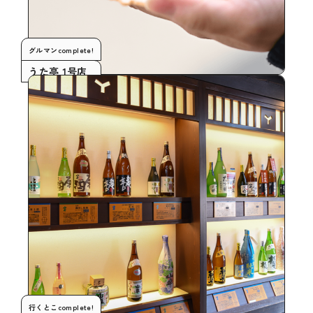
グルマンcomplete!
うた亭 1号店
行くとこcomplete!