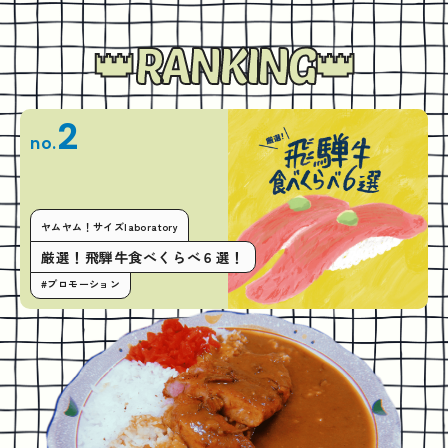
RANKING
2
no.
ヤムヤム！サイズlaboratory
厳選！飛騨牛食べくらべ６選！
#プロモーション