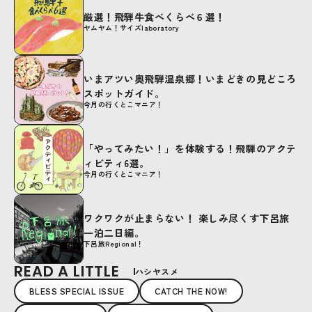
厳選！飛騨牛食べくらべ６選！
ヤムヤム！サイズlaboratory
いまアツい奥飛騨温泉郷！いまどきの見どころ
スポットガイド。
今月の行くとこマニア！
「やってみたい！」を体験する！飛騨のアクテ
ィビティ6選。
今月の行くとこマニア！
ワクワクが止まらない！ 楽しみ尽くす下呂旅
一泊二日編。
下呂旅Regional！
READ A LITTLE
ハシヤスメ
BLESS SPECIAL ISSUE
CATCH THE NOW!