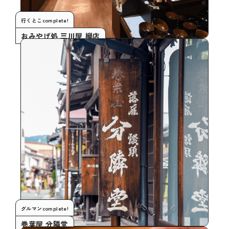
行くとこcomplete!
おみやげ処 三川屋 欅店
グルマンcomplete!
巻葉屋 分隣堂