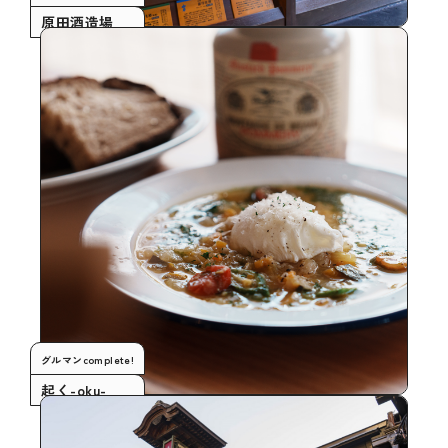
原田酒造場
グルマンcomplete!
起く-oku-