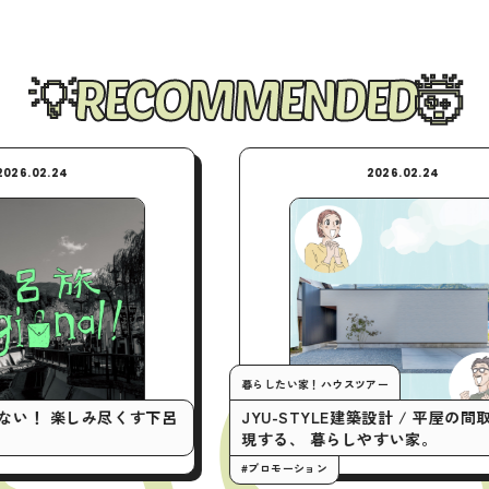
RECOMMENDED
2026.02.24
暮らしたい家！ハウスツアー
今月の行くとこマニア！
JYU-STYLE建築設計 / 平屋の間取りで実
「やってみたい！
現する、 暮らしやすい家。
クティビティ6選
#プロモーション
#プロモーション