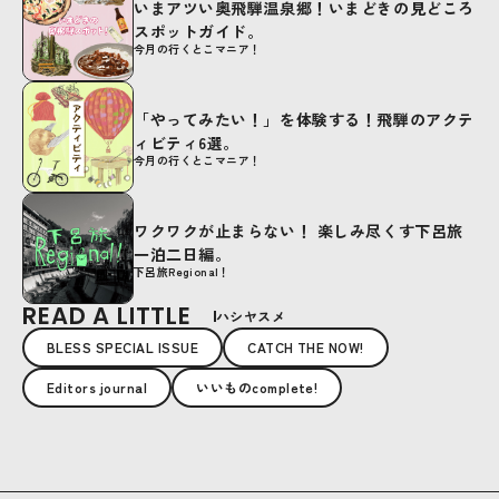
いまアツい奥飛騨温泉郷！いまどきの見どころ
スポットガイド。
今月の行くとこマニア！
「やってみたい！」を体験する！飛騨のアクテ
ィビティ6選。
今月の行くとこマニア！
ワクワクが止まらない！ 楽しみ尽くす下呂旅
一泊二日編。
下呂旅Regional！
READ A LITTLE
ハシヤスメ
BLESS SPECIAL ISSUE
CATCH THE NOW!
Editors journal
いいものcomplete!