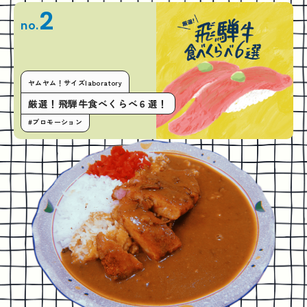
2
no.
ヤムヤム！サイズlaboratory
厳選！飛騨牛食べくらべ６選！
#プロモーション