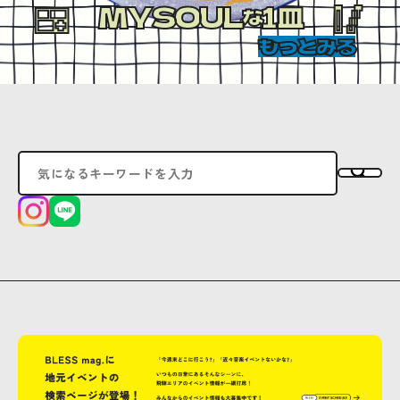
MYSOUL
1皿
な
もっとみる