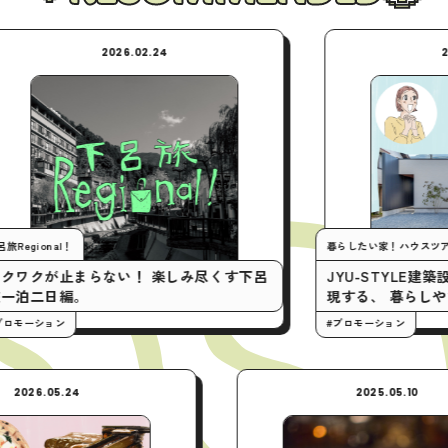
2026.02.24
2026.02.24
暮らしたい家！ハウスツアー
まらない！ 楽しみ尽くす下呂
JYU-STYLE建築設計 / 平
。
現する、 暮らしやすい家。
#プロモーション
2026.05.24
2025