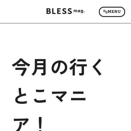
今月の行く
とこマニ
ア！