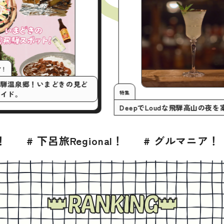
行くとこマニア！
アツい奥飛騨温泉郷！いまどきの見ど
特集
スポットガイド。
DeepでLoudな飛
モーション
egional！
# グルマニア！
# BLESS 
RANKING