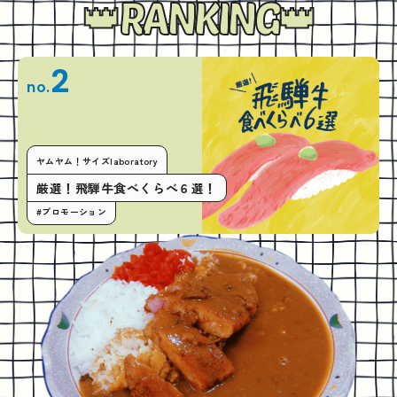
RANKING
2
no.
ヤムヤム！サイズlaboratory
厳選！飛騨牛食べくらべ６選！
#プロモーション