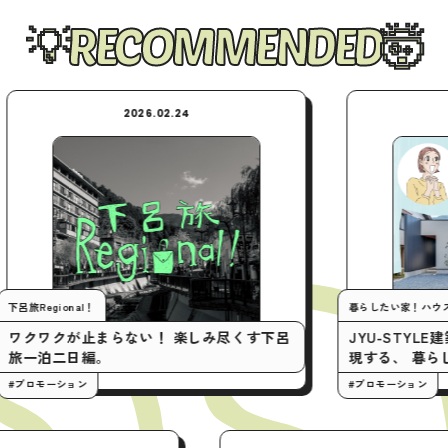
RECOMMENDED
2026.02.24
2026.
ional！
暮らしたい家！ハウスツアー
クが止まらない！ 楽しみ尽くす下呂
JYU-STYLE建築設計
二日編。
現する、 暮らしやすい
ーション
#プロモーション