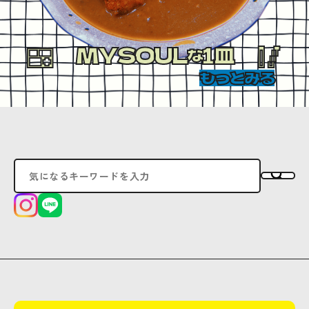
MYSOUL
1皿
な
もっとみる