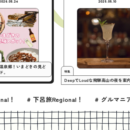
2026.05.24
2025.05.10
マニア！
奥飛騨温泉郷！いまどきの見ど
特集
トガイド。
DeepでLoudな飛騨高山の
ン
# 下呂旅Regional！
# グルマニア！
# 