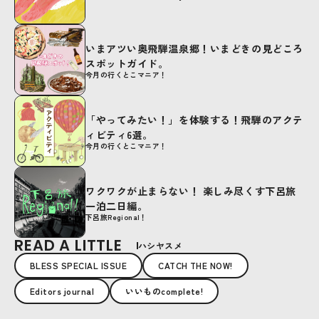
いまアツい奥飛騨温泉郷！いまどきの見どころ
スポットガイド。
今月の行くとこマニア！
「やってみたい！」を体験する！飛騨のアクテ
ィビティ6選。
今月の行くとこマニア！
ワクワクが止まらない！ 楽しみ尽くす下呂旅
一泊二日編。
下呂旅Regional！
READ A LITTLE
ハシヤスメ
BLESS SPECIAL ISSUE
CATCH THE NOW!
Editors journal
いいものcomplete!