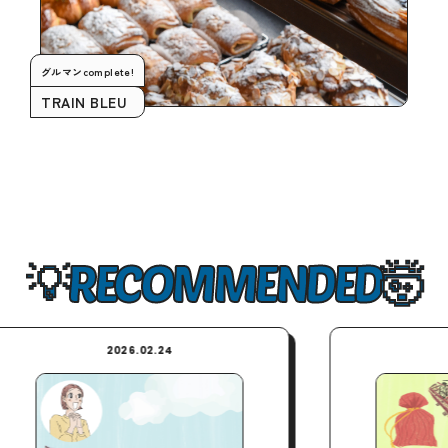
グルマンcomplete!
TRAIN BLEU
RECOMMENDED
2026.04.10
2025.09