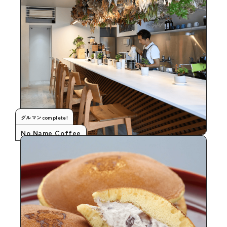
グルマンcomplete!
No Name Coffee