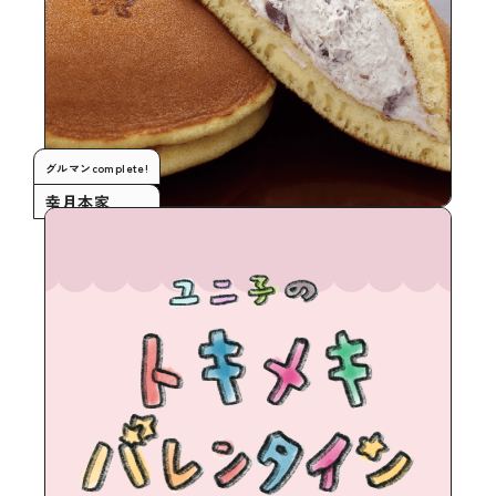
グルマンcomplete!
幸月本家