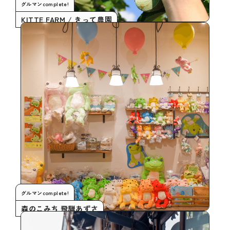
グルマンcomplete!
KITTE FARM / きって農園
グルマンcomplete!
森のこみち 飛騨あずさ