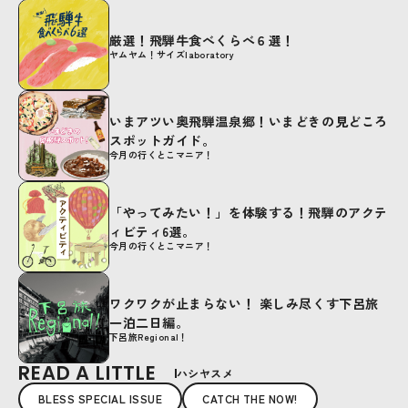
厳選！飛騨牛食べくらべ６選！
ヤムヤム！サイズlaboratory
いまアツい奥飛騨温泉郷！いまどきの見どころ
スポットガイド。
今月の行くとこマニア！
「やってみたい！」を体験する！飛騨のアクテ
ィビティ6選。
今月の行くとこマニア！
ワクワクが止まらない！ 楽しみ尽くす下呂旅
一泊二日編。
下呂旅Regional！
READ A LITTLE
ハシヤスメ
BLESS SPECIAL ISSUE
CATCH THE NOW!