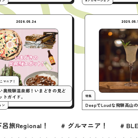
#プロモーション
2026.05.24
今月の行くとこマニア！
いまアツい奥飛騨温泉郷！いまどきの見ど
特集
ころスポットガイド。
DeepでLou
#プロモーション
# グルマニア！
# BLESS 2026年7月号