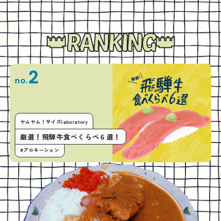
RANKING
2
no.
ヤムヤム！サイズlaboratory
厳選！飛騨牛食べくらべ６選！
#プロモーション