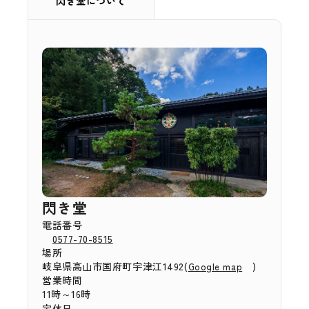
閃き堂について
閃き堂
電話番号
0577-70-8515
場所
岐阜県高山市国府町宇津江1492(
)
Google map
営業時間
11時～16時
定休日