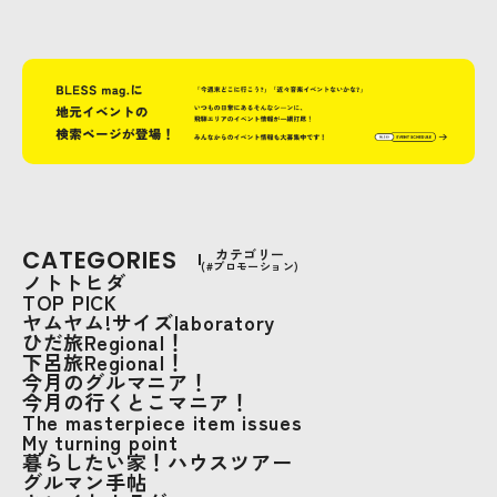
CATEGORIES
カテゴリー
(#プロモーション)
ノトトヒダ
TOP PICK
ヤムヤム!サイズlaboratory
ひだ旅Regional！
下呂旅Regional！
今月のグルマニア！
今月の行くとこマニア！
The masterpiece item issues
My turning point
暮らしたい家！ハウスツアー
グルマン手帖