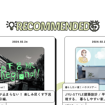
RECOMMENDED
02.24
2026.02.24
暮らしたい家！ハウスツアー
！ 楽しみ尽くす下呂
JYU-STYLE建築設計 / 平屋の間取り
現する、 暮らしやすい家。