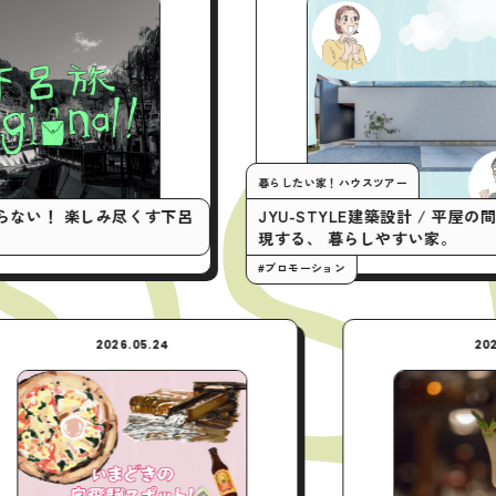
暮らしたい家！ハウスツアー
くす下呂
JYU-STYLE建築設計 / 平屋の間取りで実
現する、 暮らしやすい家。
#プロモーション
EW
2026.05.24