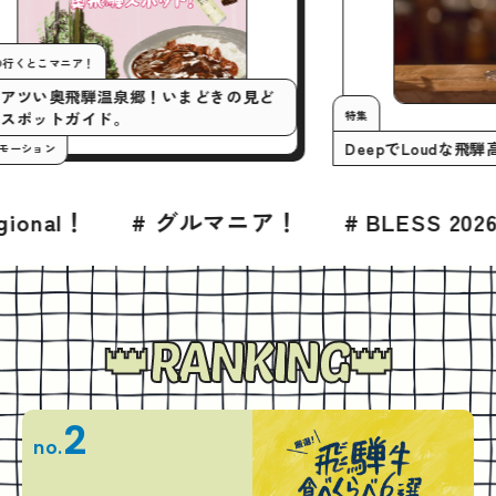
今月の行くとこマニア！
いまアツい奥飛騨温泉郷！いまどきの見ど
特集
ころスポットガイド。
Dee
#プロモーション
ニア！
# BLESS 2026年7月号
# グルメ
RANKING
2
no.