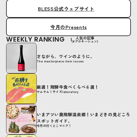
BLESS公式ウェブサイト
今月のPresents
WEEKLY RANKING
人気の記事
(#プロモーション)
さながら、ワインのように。
The masterpiece item issues
厳選！飛騨牛食べくらべ６選！
ヤムヤム！サイズlaboratory
いまアツい奥飛騨温泉郷！いまどきの見どころ
スポットガイド。
今月の行くとこマニア！