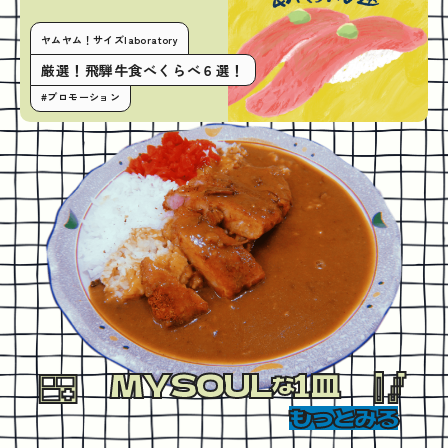
ヤムヤム！サイズlaboratory
厳選！飛騨牛食べくらべ６選！
#プロモーション
MYSOUL
1皿
な
もっとみる