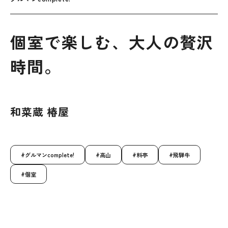
個室で楽しむ、大人の贅沢
時間。
和菜蔵 椿屋
グルマンcomplete!
高山
料亭
飛騨牛
個室