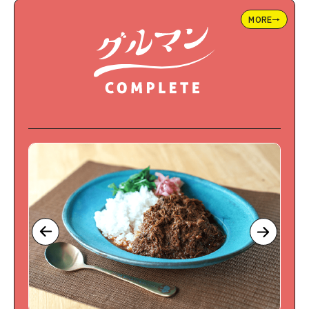
MORE→