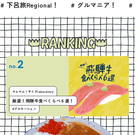
nal！
# グルマニア！
# BLESS 2026
RANKING
2
no.
ヤムヤム！サイズlaboratory
厳選！飛騨牛食べくらべ６選！
#プロモーション