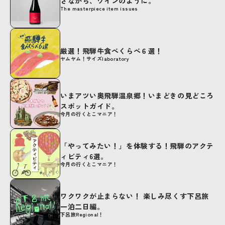
さながら、ワインのように。
The masterpiece item issues
厳選！飛騨牛食べくらべ６選！
ヤムヤム！サイズlaboratory
いまアツい奥飛騨温泉郷！いまどきの見どころ
スポットガイド。
今月の行くとこマニア！
「やってみたい！」を体験する！飛騨のアクテ
ィビティ6選。
今月の行くとこマニア！
ワクワクが止まらない！ 楽しみ尽くす下呂旅
一泊二日編。
下呂旅Regional！