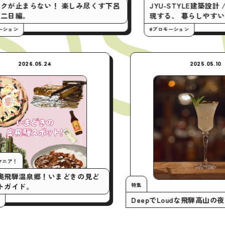
い！ 楽しみ尽くす下呂
JYU-STYLE建築設計 / 平屋の間
現する、 暮らしやすい家。
#プロモーション
2026.05.24
月の行くとこマニア！
いまアツい奥飛騨温泉郷！いまどきの見ど
特集
ころスポットガイド。
DeepでLoud
プロモーション