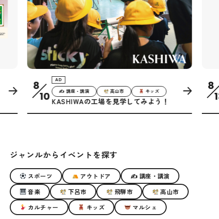
AD
8
8
✍ 講座・講演
高山市
キッズ
10
1
KASHIWAの工場を見学してみよう！
ジャンルからイベントを探す
スポーツ
アウトドア
✍ 講座・講演
音楽
下呂市
飛騨市
高山市
カルチャー
キッズ
マルシェ