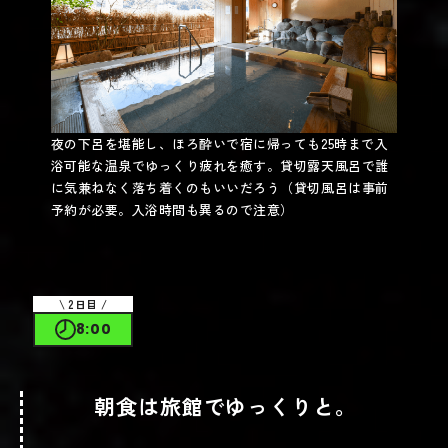
TURKEY’S BAR
電話番号
0576-25-3759
夜の下呂を堪能し、ほろ酔いで宿に帰っても25時まで入
場所
浴可能な温泉でゆっくり疲れを癒す。貸切露天風呂で誰
岐阜県下呂市森1075-3(
)
Google map
に気兼ねなく落ち着くのもいいだろう（貸切風呂は事前
営業時間
予約が必要。入浴時間も異るので注意）
19時〜1時
定休日
日休
Webサイト
@turkeysbar1990
2日目
8:00
朝食は旅館でゆっくりと。