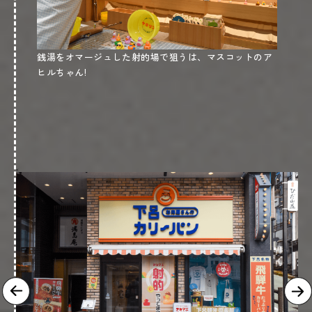
岐阜県下呂市湯之島570(
)
Google map
チェックイン
15時〜20時
チェックアウト
銭湯をオマージュした射的場で狙うは、マスコットのア
11時
ヒルちゃん!
@gero.ogawaya
<