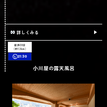
おしゃべり酒場 ABOを詳しくみる
詳しくみる
詳しくはこちら
徒歩20分
（約1.3km）
21:30
ショップ情報
小川屋の露天風呂