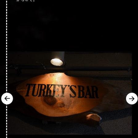
定休日
木休
@gero.abo