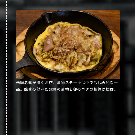
猟奇館 in 下呂温泉
場所
岐阜県下呂市湯之島243-6(
)
Google map
営業時間
10時～17時（平日）
10時～18時（土日祝）
定休日
不定休
駐車場
飛騨名物が揃うお店。漬物ステーキは中でも代表的な一
なし
品。酸味の効いた飛騨の漬物と卵のコクの相性は抜群。
Webサイト
※施設の詳細はWebサイトをチェック。