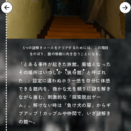
5つの謎解きコースをクリアするためには、この階段
をのぼり、館の惨劇に向き合うことになる。
「とある事件が起きた旅館。廃墟となった
その場所はいつしか〈猟奇館〉と呼ばれ
た…」設定に違わぬホラー感を存分に体感
できる館内を、微かな光を頼りに謎を解き
ながら進む、刺激的な「探索脱出ゲー
ム」。解けない時は「負け犬の扉」からギ
ブアップ！カップルや仲間で、いざ謎解き
の館へ。