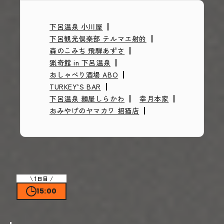
下呂温泉 小川屋
下呂観光倶楽部 テルマエ射的
森のこみち 飛騨あずさ
猟奇館 in 下呂温泉
おしゃべり酒場 ABO
TURKEY’S BAR
下呂温泉 麺屋しらかわ
幸月本家
おみやげのヤマカワ 招猫店
1日目
15:00