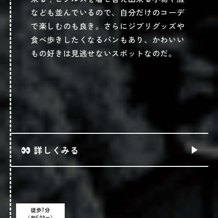
なども並んでいるので、自分だけのコーデ
で楽しむのも良き。さらにジブリグッズや
食べ歩きしたくなるパンもあり、かわいい
もの好きは見逃せないスポットなのだ。
詳しくみる
ショップ情報
下呂観光倶楽部 テルマエ射的を詳しくみ
徒歩7分
（約500m）