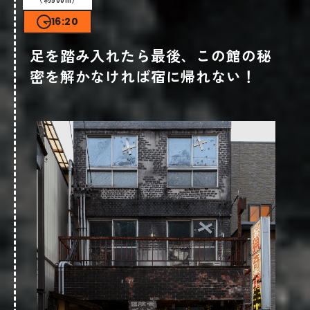
る
16:20
詳しくはこちら
足を踏み入れたら最後、この館の秘
密を解かなければ宿に帰れない！
森のこみち 飛騨あずさ
電話番号
0576-25-2521
場所
岐阜県下呂市湯之島578-1(
)
Google map
営業時間
10時〜18時
※冬期（12月～2月）10時～17時
定休日
木休