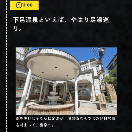
11:00
下呂温泉といえば、やはり足湯巡
り。
街を歩けば至る所に足湯が。温泉街ならではの非日常感
も相まって、極楽〜。