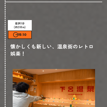
ショップ情報
徒歩3分
(約200m)
15:10
懐かしくも新しい、温泉街のレトロ
娯楽！
下呂温泉 小川屋
電話番号
0576-25-2118
場所