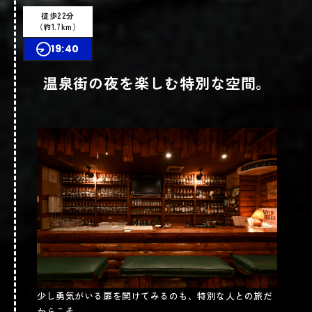
ショップ情報
詳しくはこちら
徒歩22分
（約1.7km）
19:40
温泉街の夜を楽しむ特別な空間。
おしゃべり酒場 ABO
電話番号
0576-74-1172
場所
岐阜県下呂市湯之島880-2(
)
Google map
営業時間
少し勇気がいる扉を開けてみるのも、特別な人との旅だ
18時～24時
からこそ。