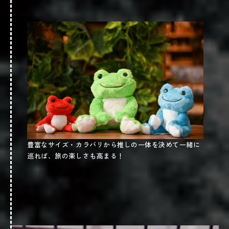
風営法により、18歳未満の遊戯は不可。
下呂観光倶楽部 テルマエ射的
場所
岐阜県下呂市湯之島547-7 2階(
)
Google map
営業時間
豊富なサイズ・カラバリから推しの一体を決めて一緒に
13時～17時
土：13時～18時
日：13時～20時
巡れば、旅の楽しさも高まる！
定休日
水休
@gero_syateki