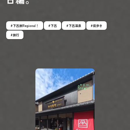
下呂旅Regional！
下呂
下呂温泉
街歩き
旅行