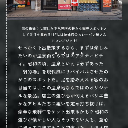
湯の街通りに面した下呂界隈の新たな観光スポットと
して注目を集める! 1Fには姉妹店のカレーパン屋さん
もコンポジット!
せっかく下呂散策するなら、まずは楽しみ
たいのが温泉街ならではのアクティビテ
ィ。昭和の頃、温泉といえば必ずあった
「射的場」を現代風にリバイバルさせたの
がこのスポットだ。足を踏み入れる客のお
目当ては、この温泉地ならではのオリジナ
ルな景品。店主の遊び心が伺えるバリエ豊
かなアヒルたちに狙いを定め打ち抜けば、
お問い合わせ・ご予約はこちら
豪華な飛騨牛をゲット出来るかも!? 昭和の
遊びが懐かしい人もそうでない人も、童心
に帰って白熱すること間違いなし！※入店