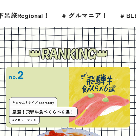
l！
# グルマニア！
# BLESS 2026年7
RANKING
2
no.
ヤムヤム！サイズlaboratory
厳選！飛騨牛食べくらべ６選！
#プロモーション