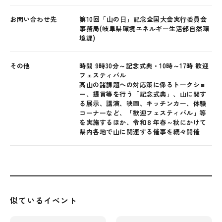
お問い合わせ先
第10回「⼭の⽇」記念全国⼤会実⾏委員会
事務局(岐阜県環境エネルギー生活部自然環
境課)
その他
時間 9時30分～記念式典・10時～17時 歓迎
フェスティバル
高山の諸課題への対応策に係るトークショ
ー、提言等を行う「記念式典」、山に関す
る展示、講演、映画、キッチンカー、体験
コーナーなど、「歓迎フェスティバル」等
を実施するほか、令和８年春～秋にかけて
県内各地で山に関連する催事を続々開催
似ているイベント