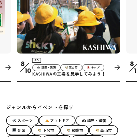
AD
8
8
✍ 講座・講演
高山市
キッズ
10
1
KASHIWAの工場を見学してみよう！
ジャンルからイベントを探す
スポーツ
アウトドア
✍ 講座・講演
音楽
下呂市
飛騨市
高山市