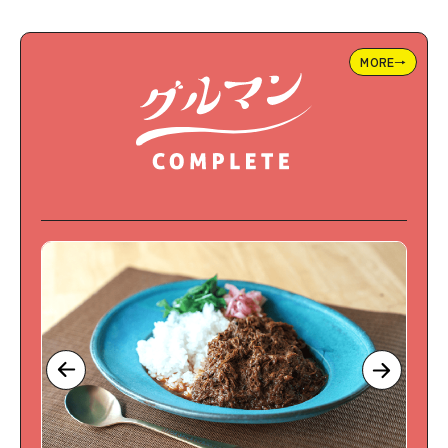
MORE→