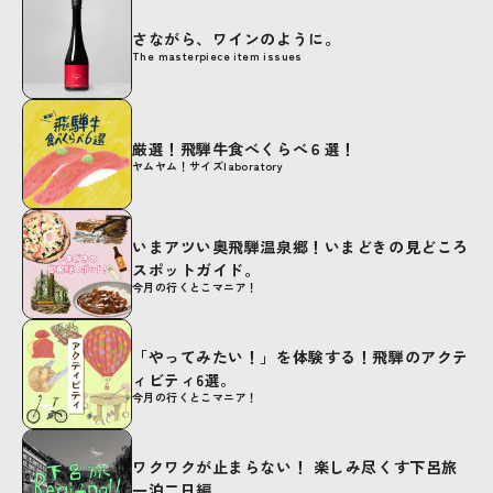
さながら、ワインのように。
The masterpiece item issues
厳選！飛騨牛食べくらべ６選！
ヤムヤム！サイズlaboratory
いまアツい奥飛騨温泉郷！いまどきの見どころ
スポットガイド。
今月の行くとこマニア！
「やってみたい！」を体験する！飛騨のアクテ
ィビティ6選。
今月の行くとこマニア！
ワクワクが止まらない！ 楽しみ尽くす下呂旅
一泊二日編。