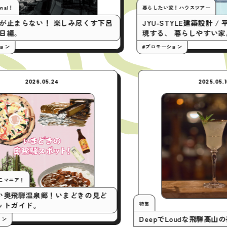
暮らしたい家！ハウスツアー
！ 楽しみ尽くす下呂
JYU-STYLE建築設計 / 平屋の間取り
現する、 暮らしやすい家。
#プロモーション
2026.05.24
今月の行くとこマニア！
いまアツい奥飛騨温泉郷！いまどきの見ど
特集
ころスポットガイド。
DeepでLou
#プロモーション