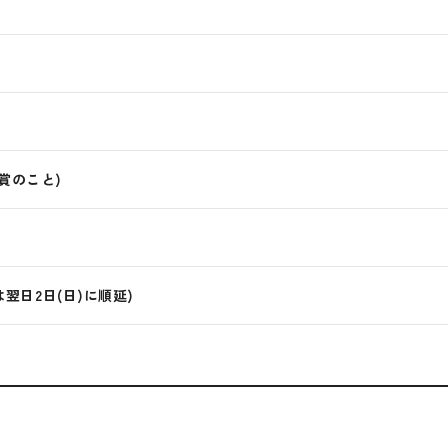
賞のこと)
は翌日2日(日)に順延)