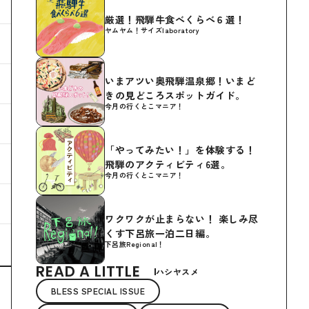
厳選！飛騨牛食べくらべ６選！
ヤムヤム！サイズlaboratory
いまアツい奥飛騨温泉郷！いまど
きの見どころスポットガイド。
今月の行くとこマニア！
「やってみたい！」を体験する！
飛騨のアクティビティ6選。
今月の行くとこマニア！
ワクワクが止まらない！ 楽しみ尽
くす下呂旅一泊二日編。
下呂旅Regional！
READ A LITTLE
ハシヤスメ
BLESS SPECIAL ISSUE