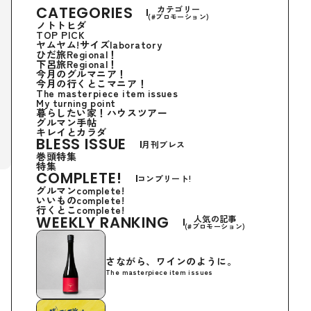
CATEGORIES
カテゴリー
(#プロモーション)
ノトトヒダ
TOP PICK
ヤムヤム!サイズlaboratory
ひだ旅Regional！
下呂旅Regional！
今月のグルマニア！
今月の行くとこマニア！
The masterpiece item issues
My turning point
暮らしたい家！ハウスツアー
グルマン手帖
キレイとカラダ
BLESS ISSUE
月刊ブレス
巻頭特集
特集
COMPLETE!
コンプリート!
グルマンcomplete!
いいものcomplete!
行くとこcomplete!
WEEKLY RANKING
人気の記事
(#プロモーション)
さながら、ワインのように。
The masterpiece item issues