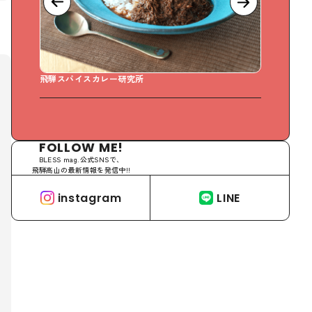
飛騨スパイスカレー研究所
Sweet Days 
FOLLOW ME!
BLESS mag.公式SNSで、
飛騨高山の最新情報を発信中!!
instagram
LINE