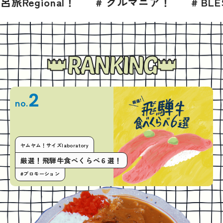
！
# グルマニア！
# BLESS 2026年7月
RANKING
2
no.
ヤムヤム！サイズlaboratory
厳選！飛騨牛食べくらべ６選！
#プロモーション