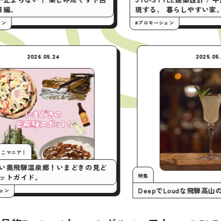
現する、 暮らしやすい家。
#プロモーション
2026.05.24
今月の行くとこマニア！
いまアツい奥飛騨温泉郷！いまどきの見ど
特集
ころスポットガイド。
DeepでLou
#プロモーション