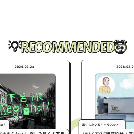
RECOMMENDED
02.24
2026.02.24
暮らしたい家！ハウスツアー
！ 楽しみ尽くす下呂
JYU-STYLE建築設計 / 平屋の間取り