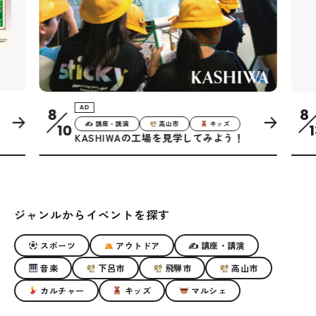
AD
8
8
✍ 講座・講演
高山市
キッズ
10
1
KASHIWAの工場を見学してみよう！
ジャンルからイベントを探す
スポーツ
アウトドア
✍ 講座・講演
音楽
下呂市
飛騨市
高山市
カルチャー
キッズ
マルシェ