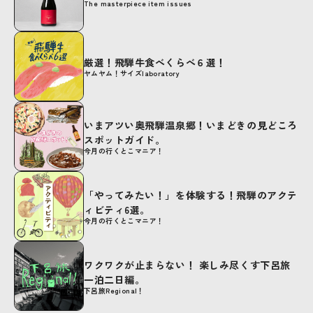
The masterpiece item issues
厳選！飛騨牛食べくらべ６選！
ヤムヤム！サイズlaboratory
いまアツい奥飛騨温泉郷！いまどきの見どころ
スポットガイド。
今月の行くとこマニア！
「やってみたい！」を体験する！飛騨のアクテ
ィビティ6選。
今月の行くとこマニア！
ワクワクが止まらない！ 楽しみ尽くす下呂旅
一泊二日編。
下呂旅Regional！