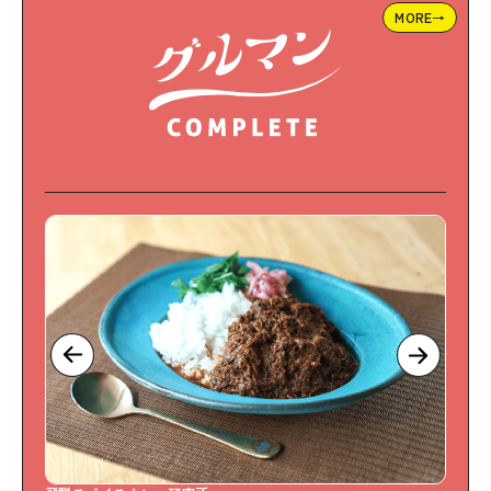
MORE→