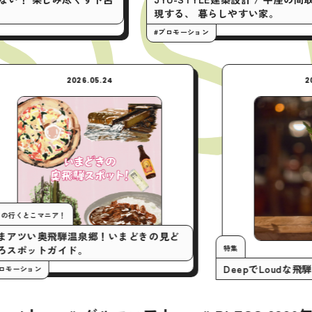
現する、 暮らしやすい家。
#プロモーション
2026.05.24
今月の行くとこマニア！
いまアツい奥飛騨温泉郷！いまどきの見ど
特集
ころスポットガイド。
Deepで
#プロモーション