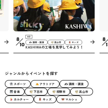
AD
8
8
✍ 講座・講演
高山市
キッズ
10
1
KASHIWAの工場を見学してみよう！
ジャンルからイベントを探す
スポーツ
アウトドア
✍ 講座・講演
音楽
下呂市
飛騨市
高山市
カルチャー
キッズ
マルシェ