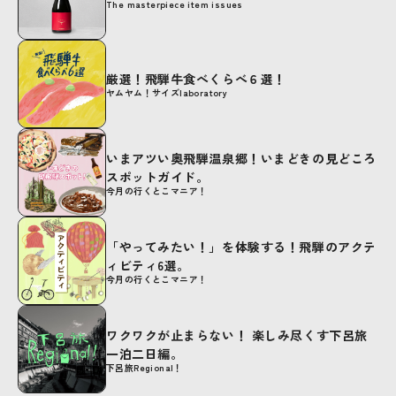
The masterpiece item issues
厳選！飛騨牛食べくらべ６選！
ヤムヤム！サイズlaboratory
いまアツい奥飛騨温泉郷！いまどきの見どころ
スポットガイド。
今月の行くとこマニア！
「やってみたい！」を体験する！飛騨のアクテ
ィビティ6選。
今月の行くとこマニア！
ワクワクが止まらない！ 楽しみ尽くす下呂旅
一泊二日編。
下呂旅Regional！