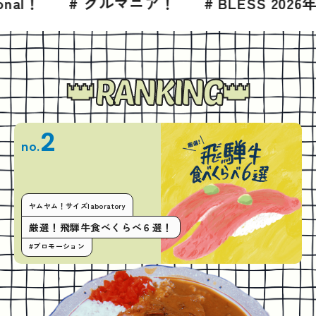
グルマニア！
# BLESS 2026年7月号
# 
RANKING
2
no.
ヤムヤム！サイズlaboratory
厳選！飛騨牛食べくらべ６選！
#プロモーション