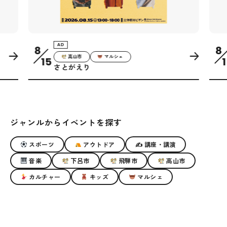
AD
8
8
高山市
マルシェ
15
1
さとがえり
ジャンルからイベントを探す
スポーツ
アウトドア
✍ 講座・講演
音楽
下呂市
飛騨市
高山市
カルチャー
キッズ
マルシェ