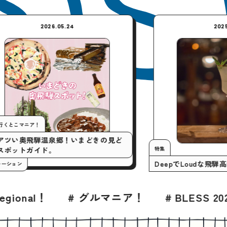
2026.05.24
今月の行くとこマニア！
いまアツい奥飛騨温泉郷！いまどきの見ど
特集
ころスポットガイド。
DeepでL
#プロモーション
# グルマニア！
# BLESS 2026年8月号