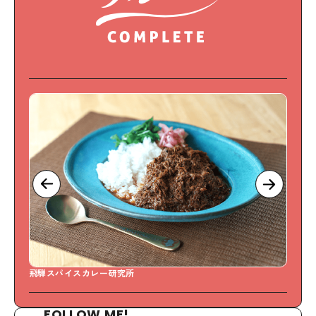
飛騨スパイスカレー研究所
S
FOLLOW ME!