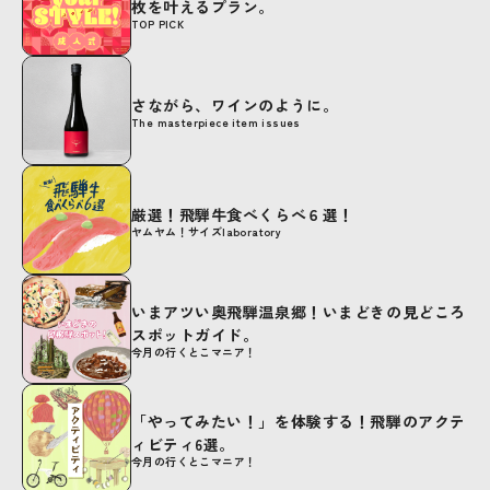
枚を叶えるプラン。
TOP PICK
さながら、ワインのように。
The masterpiece item issues
厳選！飛騨牛食べくらべ６選！
ヤムヤム！サイズlaboratory
いまアツい奥飛騨温泉郷！いまどきの見どころ
スポットガイド。
今月の行くとこマニア！
「やってみたい！」を体験する！飛騨のアクテ
ィビティ6選。
今月の行くとこマニア！