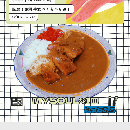
ヤムヤム！サイズlaboratory
厳選！飛騨牛食べくらべ６選！
#プロモーション
MYSOUL
1皿
な
もっとみる