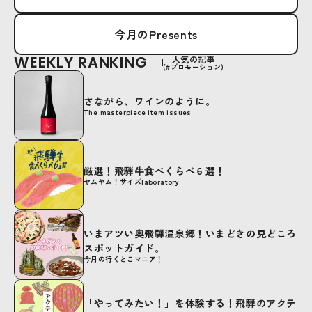
今月のPresents
WEEKLY RANKING
人気の記事
(#プロモーション)
さながら、ワインのように。
The masterpiece item issues
厳選！飛騨牛食べくらべ６選！
ヤムヤム！サイズlaboratory
いまアツい奥飛騨温泉郷！いまどきの見どころ
スポットガイド。
今月の行くとこマニア！
「やってみたい！」を体験する！飛騨のアクテ