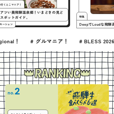
今月の行くとこマニア！
いまアツい奥飛騨温泉郷！いまどきの見ど
特集
ころスポットガイド。
Deep
#プロモーション
ルマニア！
# BLESS 2026年7月号
# グ
RANKING
2
no.