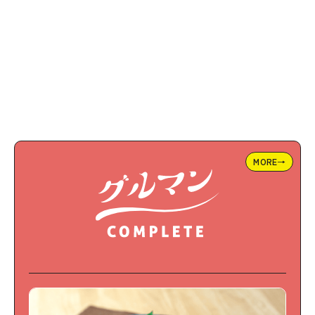
MORE→