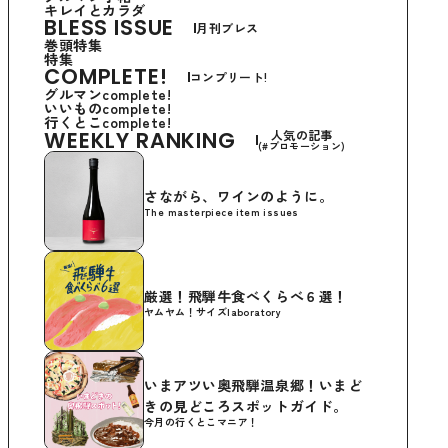
キレイとカラダ
BLESS ISSUE
月刊ブレス
巻頭特集
特集
COMPLETE!
コンプリート!
グルマンcomplete!
いいものcomplete!
行くとこcomplete!
WEEKLY RANKING
人気の記事
(#プロモーション)
さながら、ワインのように。
The masterpiece item issues
厳選！飛騨牛食べくらべ６選！
ヤムヤム！サイズlaboratory
いまアツい奥飛騨温泉郷！いまど
きの見どころスポットガイド。
今月の行くとこマニア！