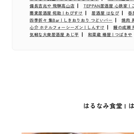
備長吉兆や 飛騨高山店
TEPPAN居酒屋 心鉄家 |
蕎麦居酒屋 侘助 | わびすけ
居酒屋 はなび
呑
四季折々 集Bar | しきおりおり つどいバー
焼肉 
心介 ホテルフォーシーズン | しんすけ
鰻の成瀬 
気軽な大衆居酒屋 あじ平
和菜蔵 椿屋 | つばきや
はるなみ食堂 |