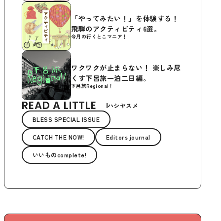
「やってみたい！」を体験する！
飛騨のアクティビティ6選。
今月の行くとこマニア！
ワクワクが止まらない！ 楽しみ尽
くす下呂旅一泊二日編。
下呂旅Regional！
READ A LITTLE
ハシヤスメ
BLESS SPECIAL ISSUE
CATCH THE NOW!
Editors journal
いいものcomplete!