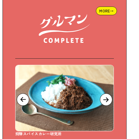
MORE→
全65席。宴会も受付中。
Sweet Days どら焼き専門店