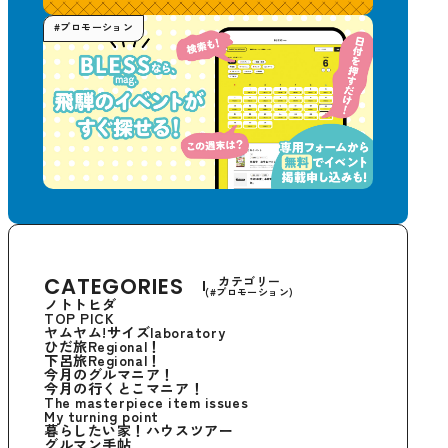
#プロモーション
CATEGORIES
カテゴリー
(#プロモーション)
ノトトヒダ
TOP PICK
ヤムヤム!サイズlaboratory
ひだ旅Regional！
下呂旅Regional！
今月のグルマニア！
今月の行くとこマニア！
The masterpiece item issues
My turning point
暮らしたい家！ハウスツアー
グルマン手帖