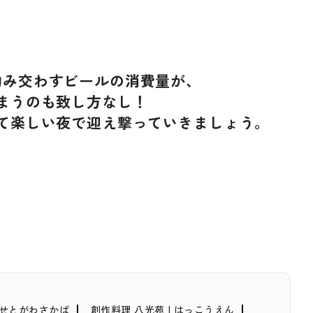
酌み交わすビールの消費量が、
まうのも致し方なし！
て楽しい夜で迎え撃っていきましょう。
 せとがわさかば
創作料理 八光苑 | はっこうえん