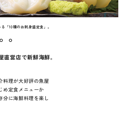
る「10種のお刺身盛定食」。
屋直営店で新鮮海鮮。
介料理が大好評の魚屋
じめ定食メニューか
存分に海鮮料理を楽し
飛騨スパイスカレー研究所