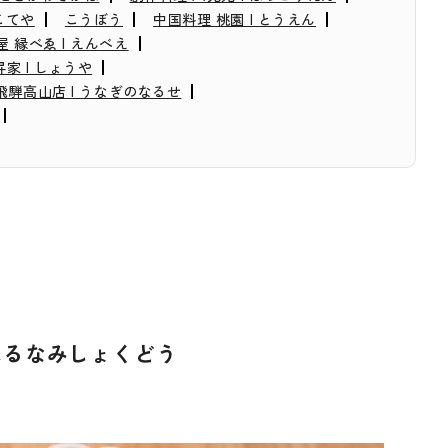
 こてや
こうぼう
中国料理 桃園 | とうえん
屋 縁べゑ | えんべえ
昇家 | しょうや
飛騨高山店 | うなぎのなるせ
 はるなみしょくどう