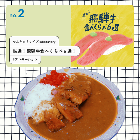
2
no.
ヤムヤム！サイズlaboratory
厳選！飛騨牛食べくらべ６選！
#プロモーション