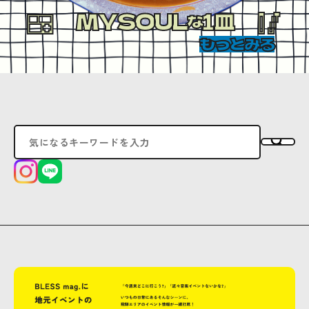
MYSOUL
1皿
な
もっとみる