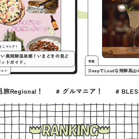
今月の行くとこマニア！
いまアツい奥飛騨温泉郷！いまどきの見ど
特集
ころスポットガイド。
DeepでLou
#プロモーション
# グルマニア！
# BLESS 2026年7月号
RANKING