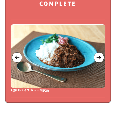
飛騨スパイスカレー研究所
S