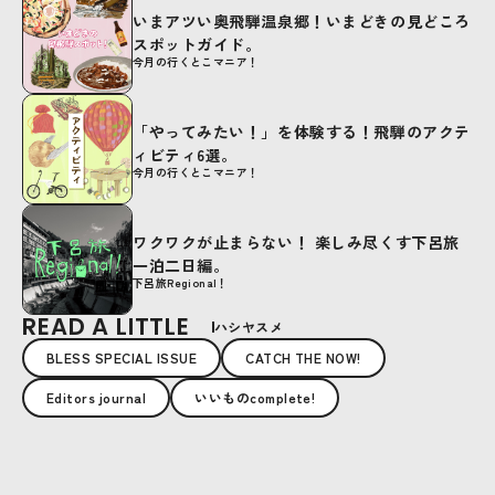
いまアツい奥飛騨温泉郷！いまどきの見どころ
スポットガイド。
今月の行くとこマニア！
「やってみたい！」を体験する！飛騨のアクテ
ィビティ6選。
今月の行くとこマニア！
ワクワクが止まらない！ 楽しみ尽くす下呂旅
一泊二日編。
下呂旅Regional！
READ A LITTLE
ハシヤスメ
BLESS SPECIAL ISSUE
CATCH THE NOW!
Editors journal
いいものcomplete!