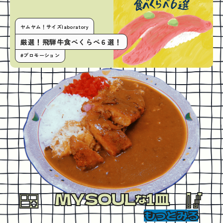
ヤムヤム！サイズlaboratory
厳選！飛騨牛食べくらべ６選！
#プロモーション
MYSOUL
1皿
な
もっとみる