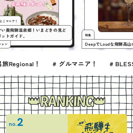
今月の行くとこマニア！
いまアツい奥飛騨温泉郷！いまどきの見ど
特集
ころスポットガイド。
DeepでL
#プロモーション
 グルマニア！
# BLESS 2026年7月号
#
RANKING
2
no.