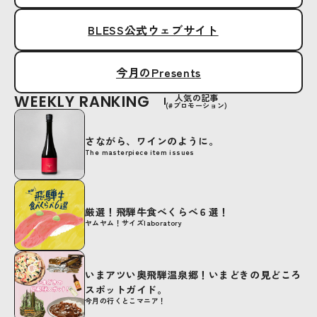
BLESS公式ウェブサイト
今月のPresents
WEEKLY RANKING
人気の記事
(#プロモーション)
さながら、ワインのように。
The masterpiece item issues
厳選！飛騨牛食べくらべ６選！
ヤムヤム！サイズlaboratory
いまアツい奥飛騨温泉郷！いまどきの見どころ
スポットガイド。
今月の行くとこマニア！