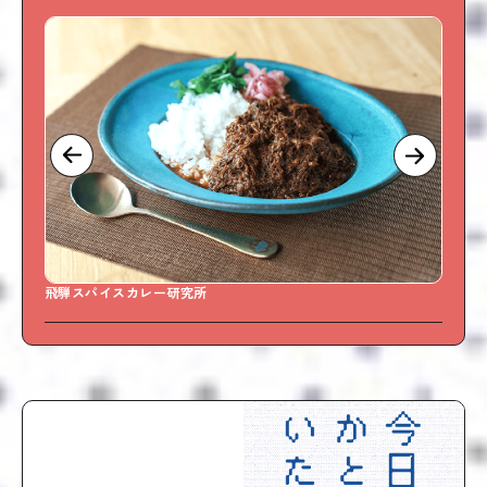
飛騨スパイスカレー研究所
Swe