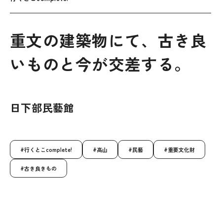
重文の建築物にて、古き良
いものと今が交差する。
日下部民藝館
行くとこcomplete!
高山
民藝
重要文化財
古き良きもの