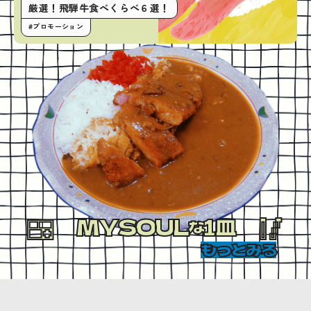
厳選！飛騨牛食べくらべ６選！
#プロモーション
MYSOUL
1皿
な
もっとみる