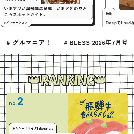
いまアツい奥飛騨温泉郷！いまどきの見ど
ころスポットガイド。
#プロモーション
 BLESS 2026年7月号
# グルメ
# 高山
RANKING
2
no.
ヤムヤム！サイズlaboratory