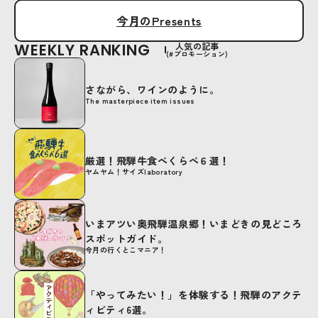
今月のPresents
WEEKLY RANKING
人気の記事
(#プロモーション)
さながら、ワインのように。
The masterpiece item issues
厳選！飛騨牛食べくらべ６選！
ヤムヤム！サイズlaboratory
いまアツい奥飛騨温泉郷！いまどきの見どころ
スポットガイド。
今月の行くとこマニア！
「やってみたい！」を体験する！飛騨のアクテ
ィビティ6選。