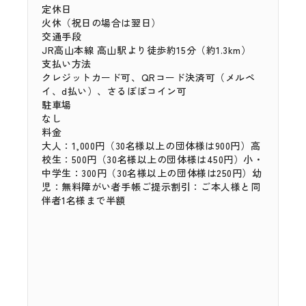
定休日
火休（祝日の場合は翌日）
交通手段
JR高山本線 高山駅より徒歩約15分（約1.3km）
支払い方法
クレジットカード可、QRコード決済可（メルペ
イ、d払い）、さるぼぼコイン可
駐車場
なし
料金
大人：1,000円（30名様以上の団体様は900円）
高
校生：500円（30名様以上の団体様は450円）
小・
中学生：300円（30名様以上の団体様は250円）
幼
児：無料
障がい者手帳ご提示割引：ご本人様と同
伴者1名様まで半額