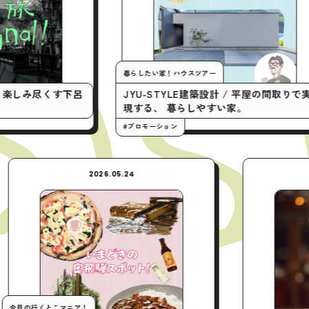
暮らしたい家！ハウスツアー
今月の行く
JYU-STYLE建築設計 / 平屋の間取りで実
「やって
現する、 暮らしやすい家。
クティビ
#プロモーション
#プロモー
NEW
2026.05.24
今月の行くとこマニア！