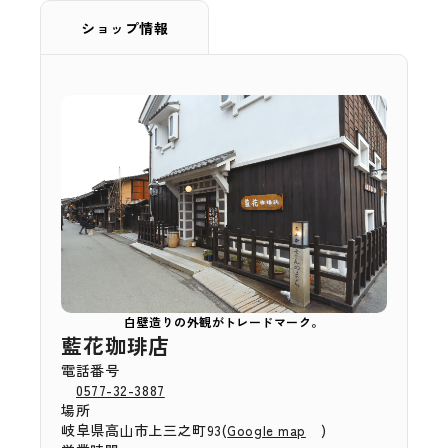
ショップ情報
白壁造りの外観がトレードマーク。
藍花珈琲店
電話番号
0577-32-3887
場所
岐阜県高山市上三之町93(
)
Google map