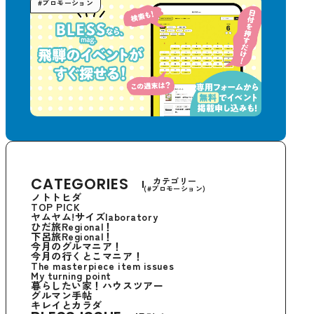
#プロモーション
CATEGORIES
カテゴリー
(#プロモーション)
ノトトヒダ
TOP PICK
ヤムヤム!サイズlaboratory
ひだ旅Regional！
下呂旅Regional！
今月のグルマニア！
今月の行くとこマニア！
The masterpiece item issues
My turning point
暮らしたい家！ハウスツアー
グルマン手帖
キレイとカラダ