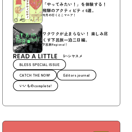
「やってみたい！」を体験する！
飛騨のアクティビティ6選。
今月の行くとこマニア！
ワクワクが止まらない！ 楽しみ尽
くす下呂旅一泊二日編。
下呂旅Regional！
READ A LITTLE
ハシヤスメ
BLESS SPECIAL ISSUE
CATCH THE NOW!
Editors journal
いいものcomplete!