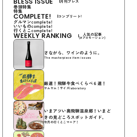
BLESS ISSUE
月刊ブレス
巻頭特集
特集
COMPLETE!
コンプリート!
グルマンcomplete!
いいものcomplete!
行くとこcomplete!
WEEKLY RANKING
人気の記事
(#プロモーション)
さながら、ワインのように。
The masterpiece item issues
厳選！飛騨牛食べくらべ６選！
ヤムヤム！サイズlaboratory
いまアツい奥飛騨温泉郷！いまど
きの見どころスポットガイド。
今月の行くとこマニア！