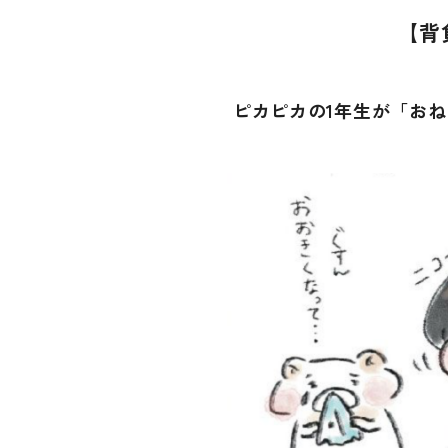
【背
ピカピカの1年生が「お