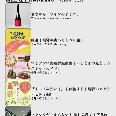
(#プロモーション)
さながら、ワインのように。
The masterpiece item issues
厳選！飛騨牛食べくらべ６選！
ヤムヤム！サイズlaboratory
いまアツい奥飛騨温泉郷！いまどきの見どころ
スポットガイド。
今月の行くとこマニア！
「やってみたい！」を体験する！飛騨のアクテ
ィビティ6選。
今月の行くとこマニア！
ワクワクが止まらない！ 楽しみ尽くす下呂旅