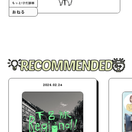
もっと!ひだ辞林
おねる
RECOMMENDED
2026.02.24
2