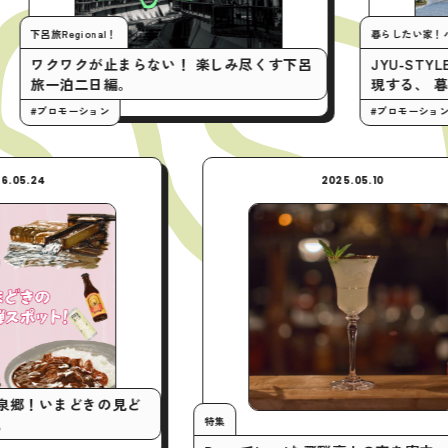
旅Regional！
暮らしたい家！ハウスツア
クワクが止まらない！ 楽しみ尽くす下呂
JYU-STYLE建
一泊二日編。
現する、 暮らしや
プロモーション
#プロモーション
2026.05.24
2025.05.10
ア！
飛騨温泉郷！いまどきの見ど
特集
ガイド。