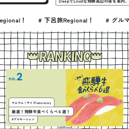
DeepでLoudな飛騨高山の夜
！
# 下呂旅Regional！
# グルマニア！
RANKING
2
no.
ヤムヤム！サイズlaboratory
厳選！飛騨牛食べくらべ６選！
#プロモーション